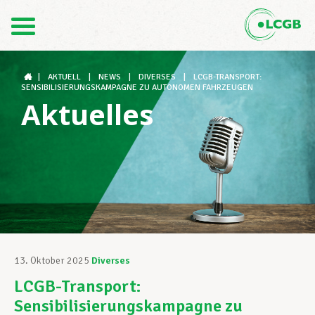
Kontakt
DE
FR
|
AKTUELL
|
NEWS
|
DIVERSES
|
LCGB-TRANSPORT:
SENSIBILISIERUNGSKAMPAGNE ZU AUTONOMEN FAHRZEUGEN
Aktuelles
Der LCGB
Gewerkschaftsstrukturen
Unterstützung im Arbeitsalltag
13. Oktober 2025
Diverses
LCGB-Transport:
Ihre Rechte
Sensibilisierungskampagne zu