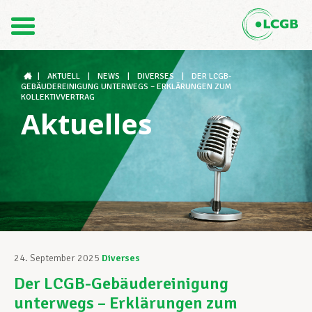
Kontakt
DE
FR
|
AKTUELL
|
NEWS
|
DIVERSES
|
DER LCGB-
GEBÄUDEREINIGUNG UNTERWEGS – ERKLÄRUNGEN ZUM
KOLLEKTIVVERTRAG
Aktuelles
Der LCGB
Gewerkschaftsstrukturen
Unterstützung im Arbeitsalltag
24. September 2025
Diverses
Der LCGB-Gebäudereinigung
Ihre Rechte
unterwegs – Erklärungen zum