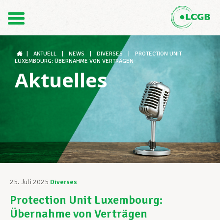
Kontakt
DE
FR
|
AKTUELL
|
NEWS
|
DIVERSES
|
PROTECTION UNIT
LUXEMBOURG: ÜBERNAHME VON VERTRÄGEN
Aktuelles
Der LCGB
Gewerkschaftsstrukturen
Unterstützung im Arbeitsalltag
25. Juli 2025
Diverses
Protection Unit Luxembourg:
Ihre Rechte
Übernahme von Verträgen