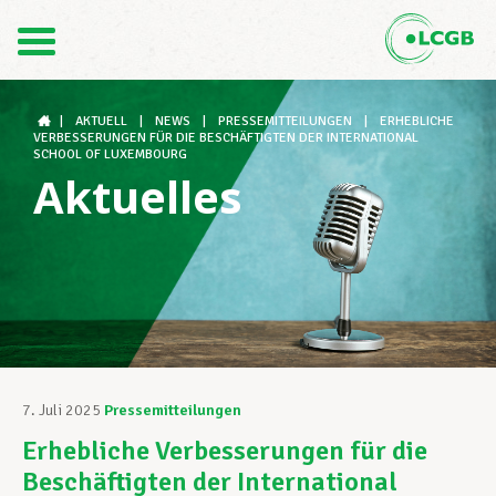
Kontakt
DE
FR
|
AKTUELL
|
NEWS
|
PRESSEMITTEILUNGEN
|
ERHEBLICHE
VERBESSERUNGEN FÜR DIE BESCHÄFTIGTEN DER INTERNATIONAL
SCHOOL OF LUXEMBOURG
Aktuelles
Der LCGB
Gewerkschaftsstrukturen
Unterstützung im Arbeitsalltag
7. Juli 2025
Pressemitteilungen
Erhebliche Verbesserungen für die
Ihre Rechte
Beschäftigten der International