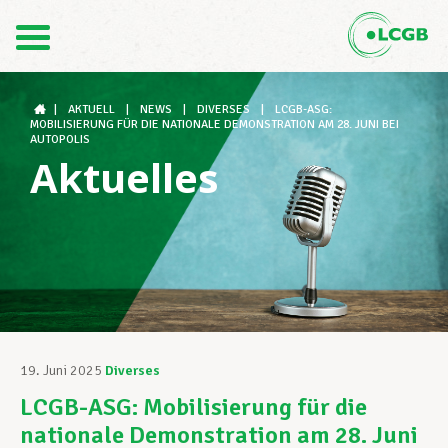
Kontakt
DE
FR
|
AKTUELL
|
NEWS
|
DIVERSES
|
LCGB-ASG:
MOBILISIERUNG FÜR DIE NATIONALE DEMONSTRATION AM 28. JUNI BEI
AUTOPOLIS
Aktuelles
Der LCGB
Gewerkschaftsstrukturen
Unterstützung im Arbeitsalltag
19. Juni 2025
Diverses
LCGB-ASG: Mobilisierung für die
Ihre Rechte
nationale Demonstration am 28. Juni