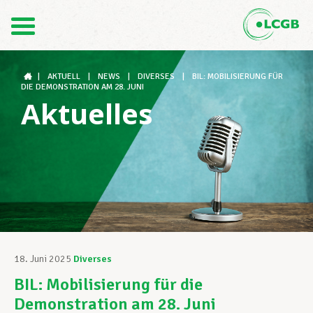
Kontakt
DE
FR
|
AKTUELL
|
NEWS
|
DIVERSES
|
BIL: MOBILISIERUNG FÜR
DIE DEMONSTRATION AM 28. JUNI
Aktuelles
Der LCGB
Gewerkschaftsstrukturen
Unterstützung im Arbeitsalltag
18. Juni 2025
Diverses
BIL: Mobilisierung für die
Ihre Rechte
Demonstration am 28. Juni