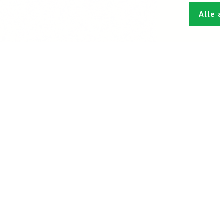
Alle 
Den L