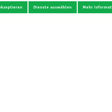
akzeptieren
Dienste auswählen
Mehr Informat
Fotos
Videos
CGB-Newsletter Spotlight abonnie
Der LCGB
Unsere Diens
Leitbild
Arbeits- und Soz
Mission
Kostenloser Rec
Statuten LCGB & LUXMILL Mutuelle
Professioneller 