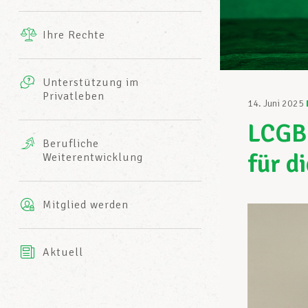
Ergänzende Leistungen
Ihre Rechte
eitbild
Fotos
Unterstützung im
Harmonie Mutuelle
Privatleben
LCGB INFO-CENTER
14. Juni 2025
Videos
LCGB-
Versicherung AXA
Berufliche
Team des LCGBs
für d
Weiterentwicklung
Mitglied werden
Aktuell