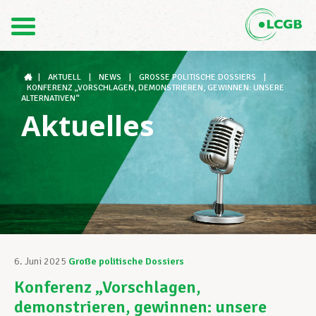
Kontakt
DE
FR
|
AKTUELL
|
NEWS
|
GROSSE POLITISCHE DOSSIERS
|
KONFERENZ „VORSCHLAGEN, DEMONSTRIEREN, GEWINNEN: UNSERE
ALTERNATIVEN“
Aktuelles
Der LCGB
Gewerkschaftsstrukturen
Unterstützung im Arbeitsalltag
6. Juni 2025
Große politische Dossiers
Konferenz „Vorschlagen,
Ihre Rechte
demonstrieren, gewinnen: unsere