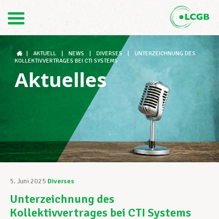
Kontakt
DE
FR
|
AKTUELL
|
NEWS
|
DIVERSES
|
UNTERZEICHNUNG DES
KOLLEKTIVVERTRAGES BEI CTI SYSTEMS
Aktuelles
Der LCGB
Gewerkschaftsstrukturen
Unterstützung im Arbeitsalltag
5. Juni 2025
Diverses
Unterzeichnung des
Ihre Rechte
Kollektivvertrages bei CTI Systems