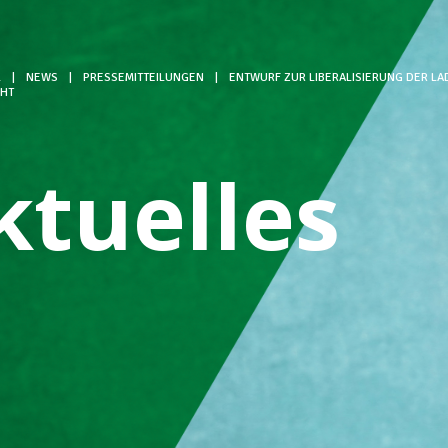
L
|
NEWS
|
PRESSEMITTEILUNGEN
|
ENTWURF ZUR LIBERALISIERUNG DER L
CHT
ktuelles