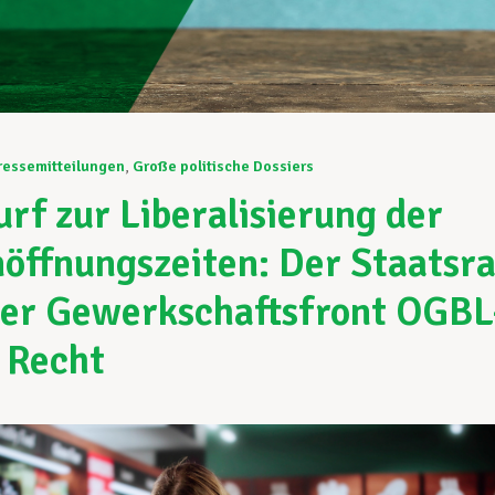
ressemitteilungen
,
Große politische Dossiers
rf zur Liberalisierung der
öffnungszeiten: Der Staatsra
der Gewerkschaftsfront OGBL
 Recht