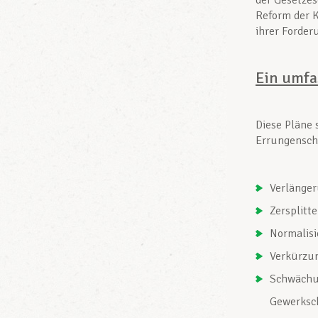
der Gesetzes
Reform der K
ihrer Forder
Ein umfa
Diese Pläne 
Errungensch
Verlänger
Zersplitte
Normalisi
Verkürzun
Schwächun
Gewerksc