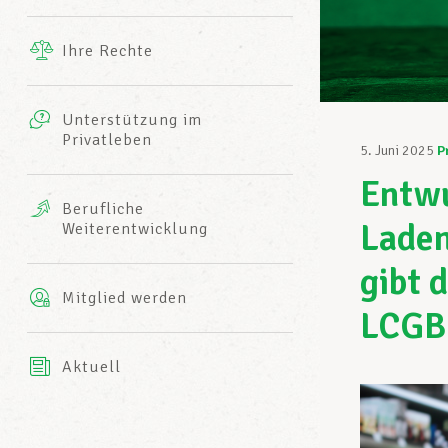
Ergänzende Leistungen
Ihre Rechte
eitbild
Fotos
Unterstützung im
Harmonie Mutuelle
Privatleben
LCGB INFO-CENTER
5. Juni 2025
P
Videos
Entwu
Versicherung AXA
Berufliche
Team des LCGBs
Laden
Weiterentwicklung
gibt 
Mitglied werden
LCGB
Aktuell