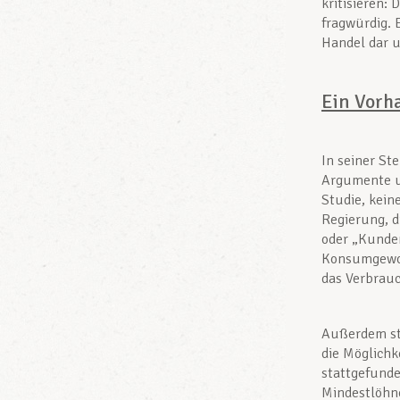
kritisieren: 
fragwürdig. 
Handel dar u
Ein Vorh
In seiner St
Argumente un
Studie, kein
Regierung, d
oder „Kunde
Konsumgewoh
das Verbrauc
Außerdem ste
die Möglichk
stattgefunde
Mindestlöhne