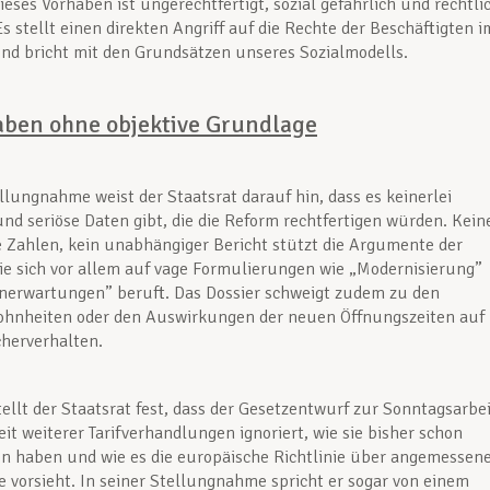
Dieses Vorhaben ist ungerechtfertigt, sozial gefährlich und rechtli
Es stellt einen direkten Angriff auf die Rechte der Beschäftigten i
nd bricht mit den Grundsätzen unseres Sozialmodells.
aben ohne objektive Grundlage
ellungnahme weist der Staatsrat darauf hin, dass es keinerlei
d seriöse Daten gibt, die die Reform rechtfertigen würden. Kein
e Zahlen, kein unabhängiger Bericht stützt die Argumente der
ie sich vor allem auf vage Formulierungen wie „Modernisierung”
nerwartungen” beruft. Das Dossier schweigt zudem zu den
nheiten oder den Auswirkungen der neuen Öffnungszeiten auf
herverhalten.
llt der Staatsrat fest, dass der Gesetzentwurf zur Sonntagsarbei
eit weiterer Tarifverhandlungen ignoriert, wie sie bisher schon
n haben und wie es die europäische Richtlinie über angemessen
 vorsieht. In seiner Stellungnahme spricht er sogar von einem