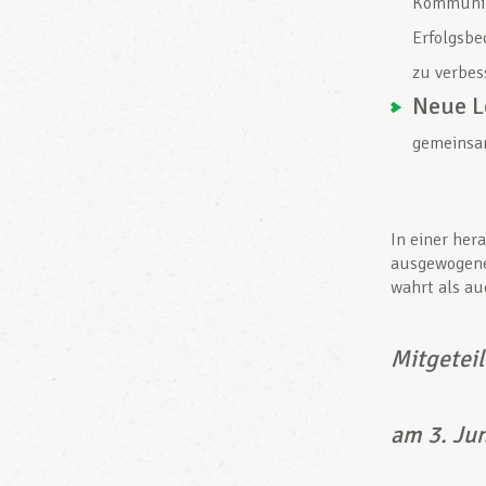
Kommunik
Erfolgsbe
zu verbes
Neue L
gemeinsam
In einer her
ausgewogenes
wahrt als au
Mitgetei
am 3. Ju