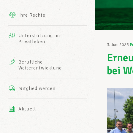
Ergänzende Leistungen
Ihre Rechte
eitbild
Fotos
Unterstützung im
Harmonie Mutuelle
Privatleben
LCGB INFO-CENTER
3. Juni 2025
P
Videos
Erneu
Versicherung AXA
Berufliche
Team des LCGBs
bei W
Weiterentwicklung
Mitglied werden
Aktuell