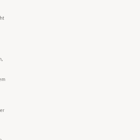
ht
n,
nem
er