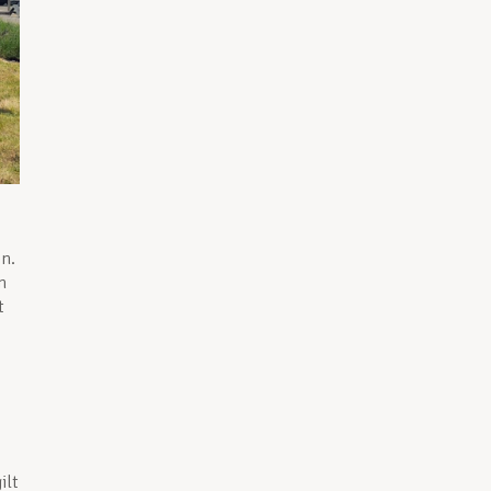
n.
n
t
ilt