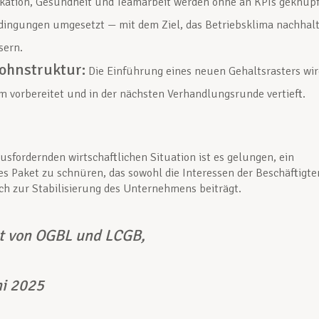
ation, Gesundheit und Teamarbeit werden ohne an KPIs geknüpf
dingungen umgesetzt — mit dem Ziel, das Betriebsklima nachhalt
sern.
ohnstruktur:
Die Einführung eines neuen Gehaltsrasters wir
 vorbereitet und in der nächsten Verhandlungsrunde vertieft.
ausfordernden wirtschaftlichen Situation ist es gelungen, ein
 Paket zu schnüren, das sowohl die Interessen der Beschäftigte
ch zur Stabilisierung des Unternehmens beiträgt.
lt von OGBL und LCGB,
ni 2025