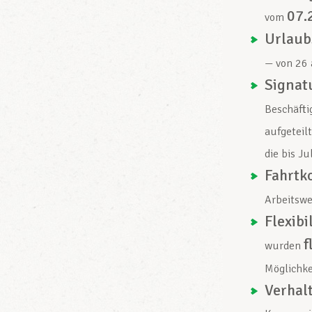
07.
vom
Urlaub
— von 26
Signat
Beschäfti
aufgeteil
die bis Ju
Fahrtk
Arbeitsw
Flexibi
f
wurden
Möglichke
Verhal