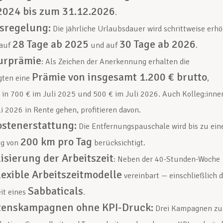
2024 bis zum 31.12.2026
.
sregelung:
Die jährliche Urlaubsdauer wird schrittweise erhö
28 Tage ab 2025
30 Tage ab 2026
 auf
und auf
.
urprämie
: Als Zeichen der Anerkennung erhalten die
Prämie von insgesamt 1.200 € brutto
gten eine
,
t in 700 € im Juli 2025 und 500 € im Juli 2026. Auch Kolleg:inne
li 2026 in Rente gehen, profitieren davon.
ostenerstattung:
Die Entfernungspauschale wird bis zu ei
200 km pro Tag
eg von
berücksichtigt.
lisierung der Arbeitszeit
: Neben der 40-Stunden-Woche
lexible Arbeitszeitmodelle
vereinbart — einschließlich d
Sabbaticals
it eines
.
tenskampagnen ohne KPI-Druck:
Drei Kampagnen zu