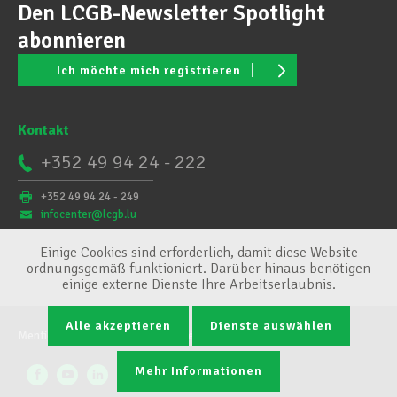
Den LCGB-Newsletter Spotlight
abonnieren
Ich möchte mich registrieren
Kontakt
+352 49 94 24 - 222
+352 49 94 24 - 249
infocenter@lcgb.lu
Einige Cookies sind erforderlich, damit diese Website
ordnungsgemäß funktioniert. Darüber hinaus benötigen
einige externe Dienste Ihre Arbeitserlaubnis.
Alle akzeptieren
Dienste auswählen
Mentions légales
Conditions générales
Cookie-Verwaltung
Mehr Informationen