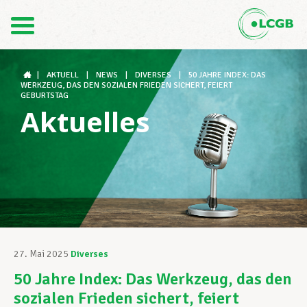
Kontakt
DE
FR
|
AKTUELL
|
NEWS
|
DIVERSES
|
50 JAHRE INDEX: DAS
WERKZEUG, DAS DEN SOZIALEN FRIEDEN SICHERT, FEIERT
GEBURTSTAG
Aktuelles
Der LCGB
Gewerkschaftsstrukturen
Unterstützung im Arbeitsalltag
27. Mai 2025
Diverses
50 Jahre Index: Das Werkzeug, das den
Ihre Rechte
sozialen Frieden sichert, feiert