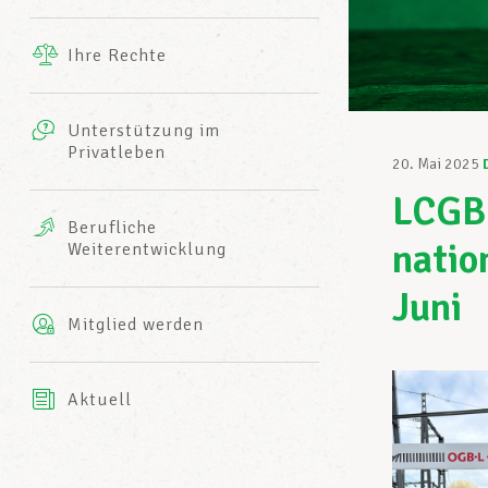
Ergänzende Leistungen
Ihre Rechte
eitbild
Fotos
Unterstützung im
Harmonie Mutuelle
Privatleben
LCGB INFO-CENTER
20. Mai 2025
Videos
LCGB-
Versicherung AXA
Berufliche
Team des LCGBs
natio
Weiterentwicklung
Juni
Mitglied werden
Aktuell