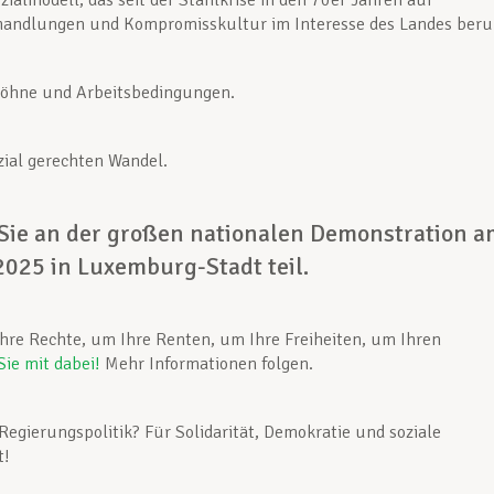
zialmodell, das seit der Stahlkrise in den 70er Jahren auf
rhandlungen und Kompromisskultur im Interesse des Landes beru
Löhne und Arbeitsbedingungen.
zial gerechten Wandel.
ie an der großen nationalen Demonstration a
2025 in Luxemburg-Stadt teil.
hre Rechte, um Ihre Renten, um Ihre Freiheiten, um Ihren
Sie mit dabei!
Mehr Informationen folgen.
Regierungspolitik? Für Solidarität, Demokratie und soziale
t!