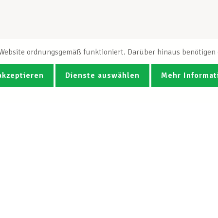
e Website ordnungsgemäß funktioniert. Darüber hinaus benötigen e
akzeptieren
Dienste auswählen
Mehr Informat
Fotos
Videos
CGB-Newsletter Spotlight abonnie