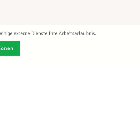
inige externe Dienste Ihre Arbeitserlaubnis.
ionen
Veröffentlichungen
Ich möchte mich
ren
registrieren