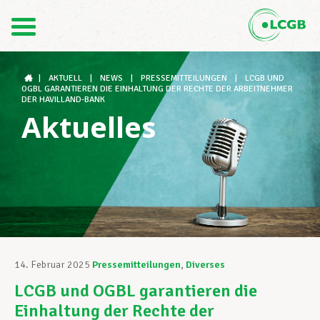
Kontakt
DE
FR
|
AKTUELL
|
NEWS
|
PRESSEMITTEILUNGEN
|
LCGB UND
OGBL GARANTIEREN DIE EINHALTUNG DER RECHTE DER ARBEITNEHMER
DER HAVILLAND-BANK
Aktuelles
Der LCGB
Gewerkschaftsstrukturen
Unterstützung im Arbeitsalltag
14. Februar 2025
Pressemitteilungen
,
Diverses
LCGB und OGBL garantieren die
Ihre Rechte
Einhaltung der Rechte der