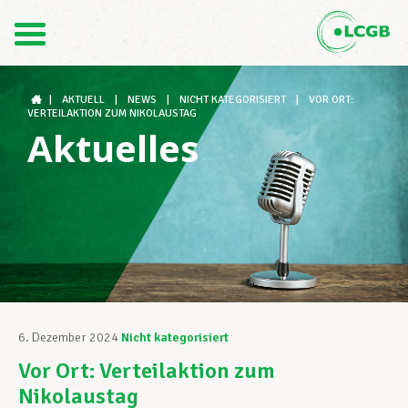
Kontakt
DE
FR
|
AKTUELL
|
NEWS
|
NICHT KATEGORISIERT
|
VOR ORT:
VERTEILAKTION ZUM NIKOLAUSTAG
Aktuelles
Der LCGB
Gewerkschaftsstrukturen
Unterstützung im Arbeitsalltag
6. Dezember 2024
Nicht kategorisiert
Vor Ort: Verteilaktion zum
Ihre Rechte
Nikolaustag