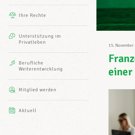
Ergänzende Leistungen
Ihre Rechte
eitbild
Fotos
Unterstützung im
Harmonie Mutuelle
Privatleben
LCGB INFO-CENTER
15. November
Videos
Franz
Versicherung AXA
Berufliche
Team des LCGBs
einer
Weiterentwicklung
Mitglied werden
Aktuell