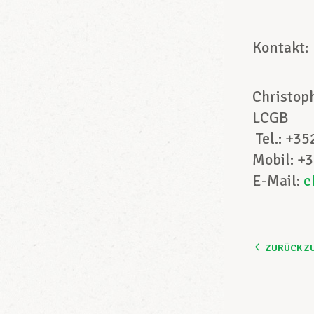
Kont
Christo
LCGB
Tel.: +3
Mobil: +
E-Mail:
c
ZURÜCK Z