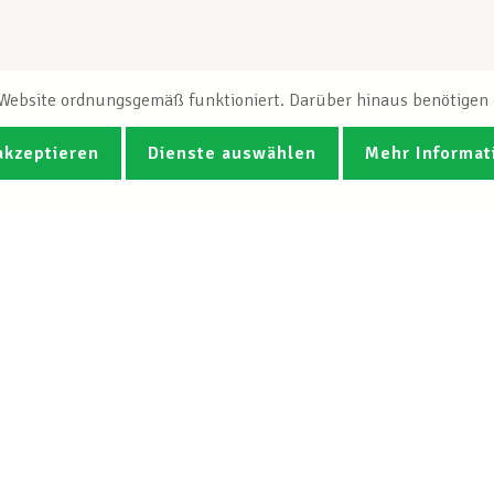
e Website ordnungsgemäß funktioniert. Darüber hinaus benötigen e
akzeptieren
Dienste auswählen
Mehr Informat
Fotos
Videos
CGB-Newsletter Spotlight abonnie