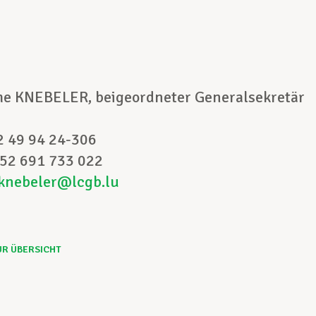
akt:
phe KNEBELER,
beigeordneter Generalsekretär
52 49 94 24-306
352 691 733 022
knebeler@lcgb.lu
UR ÜBERSICHT