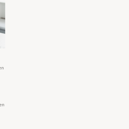
en
ren