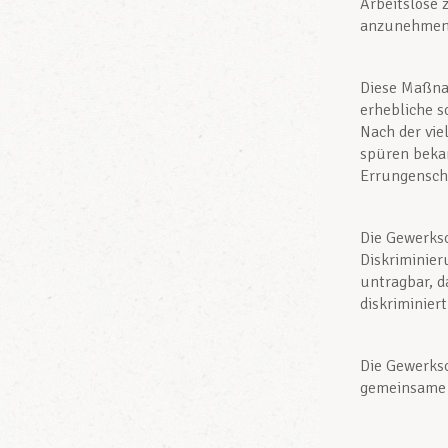
Arbeitslose 
anzunehmen
Diese Maßnah
erhebliche s
Nach der vie
spüren bekam
Errungenscha
Die Gewerks
Diskriminier
untragbar, d
diskriminiert
Die Gewerks
gemeinsame 