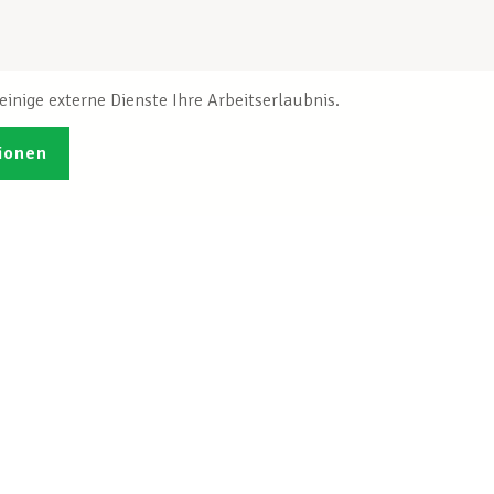
inige externe Dienste Ihre Arbeitserlaubnis.
ionen
Veröffentlichungen
Ich möchte mich
ren
registrieren