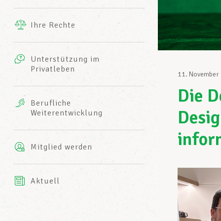
Ergänzende Leistungen
Ihre Rechte
eitbild
Fotos
Unterstützung im
Harmonie Mutuelle
Privatleben
LCGB INFO-CENTER
11. November
Videos
Die D
Versicherung AXA
Berufliche
Team des LCGBs
Desig
Weiterentwicklung
infor
Mitglied werden
Aktuell