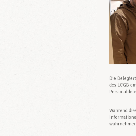
Die Delegier
des LCGB em
Personaldele
Während dies
Information
wahrnehmen