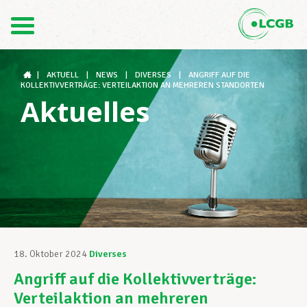
Kontakt
DE
FR
|
AKTUELL
|
NEWS
|
DIVERSES
|
ANGRIFF AUF DIE
KOLLEKTIVVERTRÄGE: VERTEILAKTION AN MEHREREN STANDORTEN
Aktuelles
Der LCGB
Gewerkschaftsstrukturen
Unterstützung im Arbeitsalltag
18. Oktober 2024
Diverses
Angriff auf die Kollektivverträge:
Ihre Rechte
Verteilaktion an mehreren