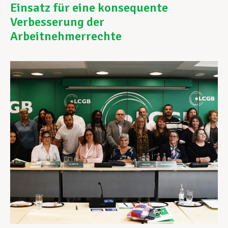
Einsatz für eine konsequente
Verbesserung der
Unterstützung im Privatleben
Arbeitnehmerrechte
Berufliche Weiterentwicklung
Mitglied werden
Aktuell