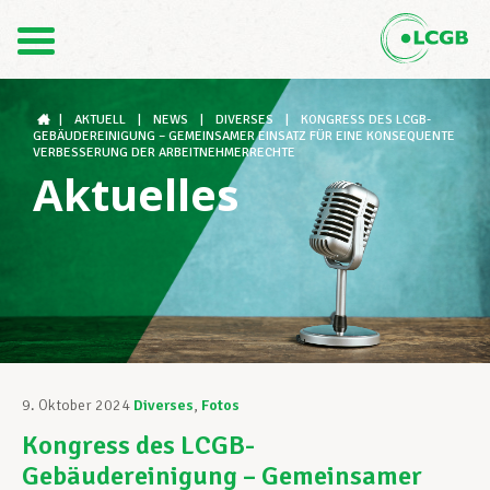
Kontakt
DE
FR
|
AKTUELL
|
NEWS
|
DIVERSES
|
KONGRESS DES LCGB-
GEBÄUDEREINIGUNG – GEMEINSAMER EINSATZ FÜR EINE KONSEQUENTE
VERBESSERUNG DER ARBEITNEHMERRECHTE
Aktuelles
Der LCGB
Gewerkschaftsstrukturen
Unterstützung im Arbeitsalltag
9. Oktober 2024
Diverses
,
Fotos
Kongress des LCGB-
Ihre Rechte
Gebäudereinigung – Gemeinsamer