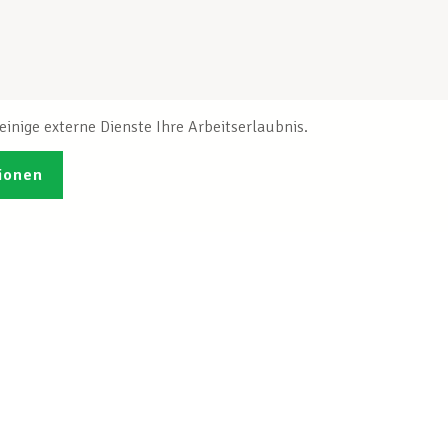
inige externe Dienste Ihre Arbeitserlaubnis.
ionen
Veröffentlichungen
Ich möchte mich
ren
registrieren