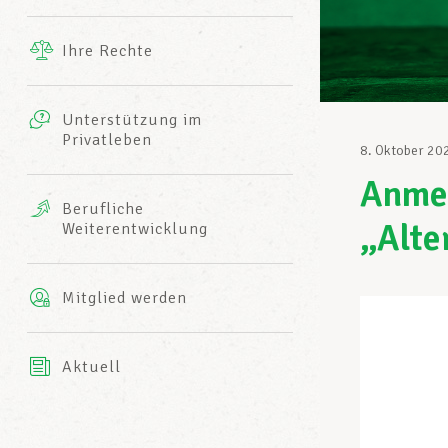
Ergänzende Leistungen
Ihre Rechte
eitbild
Fotos
Unterstützung im
Harmonie Mutuelle
Privatleben
LCGB INFO-CENTER
8. Oktober 20
Videos
Anmel
Versicherung AXA
Berufliche
Team des LCGBs
„Alte
Weiterentwicklung
Mitglied werden
Aktuell