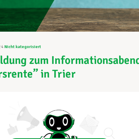
24
Nicht kategorisiert
dung zum Informationsaben
rsrente” in Trier