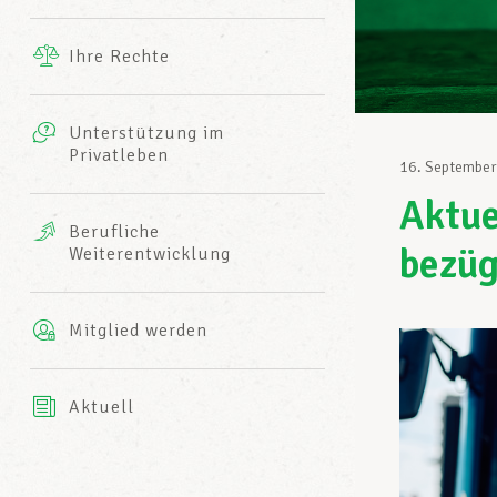
Ergänzende Leistungen
Ihre Rechte
eitbild
Fotos
Unterstützung im
Harmonie Mutuelle
Privatleben
LCGB INFO-CENTER
16. Septembe
Videos
Aktue
Versicherung AXA
Berufliche
Team des LCGBs
bezüg
Weiterentwicklung
Mitglied werden
Aktuell