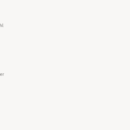
hl
er