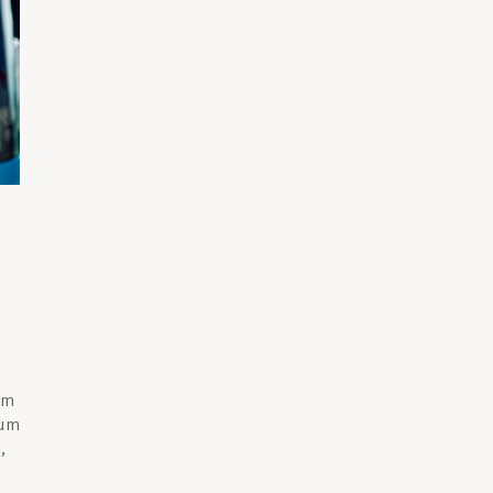
im
 um
,