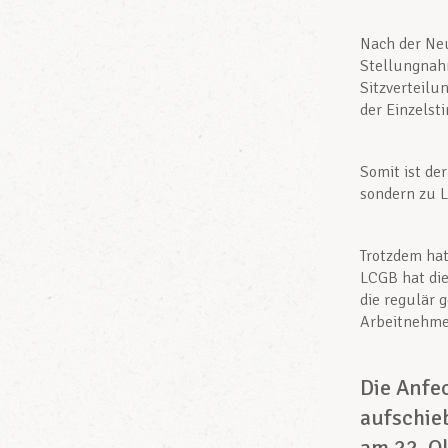
Nach der Neu
Stellungnahm
Sitzverteilu
der Einzelst
Somit ist de
sondern zu 
Trotzdem hat
LCGB hat die
die regulär 
Arbeitnehmer
Die Anfe
aufschie
am 22. O