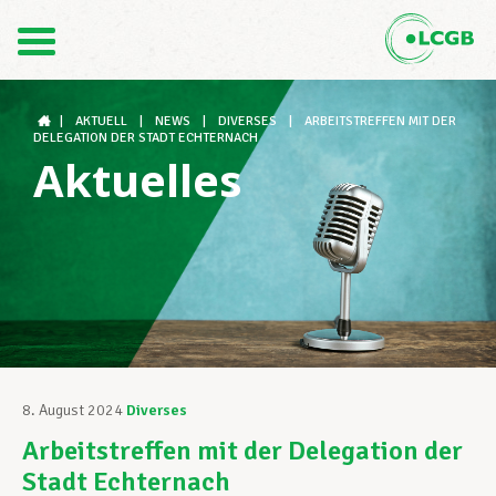
Kontakt
DE
FR
|
AKTUELL
|
NEWS
|
DIVERSES
|
ARBEITSTREFFEN MIT DER
DELEGATION DER STADT ECHTERNACH
Aktuelles
Der LCGB
Gewerkschaftsstrukturen
Unterstützung im Arbeitsalltag
8. August 2024
Diverses
Arbeitstreffen mit der Delegation der
Ihre Rechte
Stadt Echternach