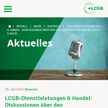
Kontakt
DE
FR
|
AKTUELL
|
NEWS
|
DIVERSES
|
LCGB-DIENSTLEISTUNGEN
& HANDEL: DISKUSSIONEN ÜBER DEN KOLLEKTIVVERTRAG BEI VILLEROY
& BOCH
Aktuelles
Der LCGB
Gewerkschaftsstrukturen
Unterstützung im Arbeitsalltag
30. Juli 2024
Diverses
LCGB-Dienstleistungen & Handel:
Ihre Rechte
Diskussionen über den