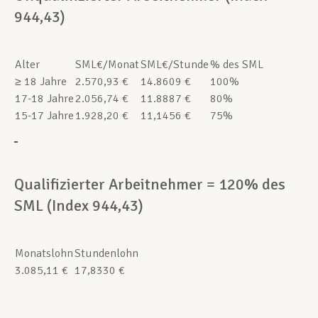
944,43)
Alter
SML€/Monat
SML€/Stunde
% des SML
≥ 18 Jahre
2.570,93 €
14.8609 €
100%
17-18 Jahre
2.056,74 €
11.8887 €
80%
15-17 Jahre
1.928,20 €
11,1456 €
75%
Qualifizierter Arbeitnehmer = 120% des
SML (Index 944,43)
Monatslohn
Stundenlohn
3.085,11 €
17,8330 €