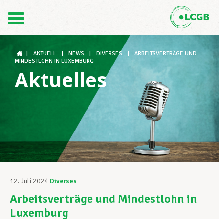
Kontakt
DE
FR
|
AKTUELL
|
NEWS
|
DIVERSES
|
ARBEITSVERTRÄGE UND
MINDESTLOHN IN LUXEMBURG
Aktuelles
Der LCGB
Gewerkschaftsstrukturen
Unterstützung im Arbeitsalltag
12. Juli 2024
Diverses
Arbeitsverträge und Mindestlohn in
Ihre Rechte
Luxemburg