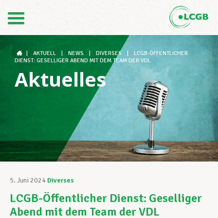
Kontakt
DE
FR
|
AKTUELL
|
NEWS
|
DIVERSES
|
LCGB-ÖFFENTLICHER
DIENST: GESELLIGER ABEND MIT DEM TEAM DER VDL
Aktuelles
Der LCGB
Gewerkschaftsstrukturen
Unterstützung im Arbeitsalltag
5. Juni 2024
Diverses
LCGB-Öffentlicher Dienst: Geselliger
Ihre Rechte
Abend mit dem Team der VDL