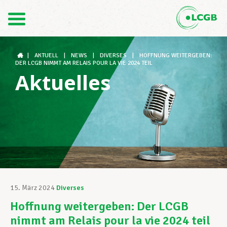
Kontakt
DE
FR
|
AKTUELL
|
NEWS
|
DIVERSES
|
HOFFNUNG WEITERGEBEN:
DER LCGB NIMMT AM RELAIS POUR LA VIE 2024 TEIL
Aktuelles
Der LCGB
Gewerkschaftsstrukturen
Unterstützung im Arbeitsalltag
15. März 2024
Diverses
Hoffnung weitergeben: Der LCGB
Ihre Rechte
nimmt am Relais pour la vie 2024 teil