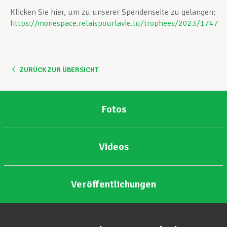
Klicken Sie hier, um zu unserer Spendenseite zu gelangen:
https://monespace.relaispourlavie.lu/trophees/2023/1747
ZURÜCK ZUR ÜBERSICHT
Fotos
Videos
Veröffentlichungen