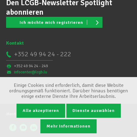
Den LCGB-Newsletter Spotlight
abonnieren
Ich möchte mich registrieren
Kontakt
+352 49 94 24 - 222
+352 49 94 24 - 249
infocenter@lcgb.lu
Einige Cookies sind erforderlich, damit diese Website
ordnungsgemäß funktioniert. Darüber hinaus benötigen
einige externe Dienste Ihre Arbeitserlaubnis.
Alle akzeptieren
Dienste auswählen
Mentions légales
Conditions générales
Cookie-Verwaltung
Mehr Informationen