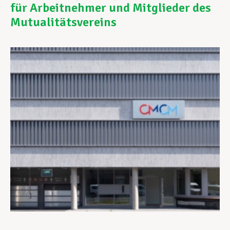
für Arbeitnehmer und Mitglieder des
Mutualitätsvereins
Unterstützung im Privatleben
Berufliche Weiterentwicklung
Mitglied werden
Aktuell