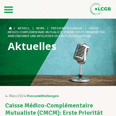
Kontakt
DE
FR
|
AKTUELL
|
NEWS
|
PRESSEMITTEILUNGEN
|
CAISSE
MÉDICO-COMPLÉMENTAIRE MUTUALISTE (CMCM): ERSTE PRIORITÄT FÜR
ARBEITNEHMER UND MITGLIEDER DES MUTUALITÄTSVEREINS
Aktuelles
Der LCGB
Gewerkschaftsstrukturen
Unterstützung im Arbeitsalltag
4. März 2024
Pressemitteilungen
Caisse Médico-Complémentaire
Ihre Rechte
Mutualiste (CMCM): Erste Priorität