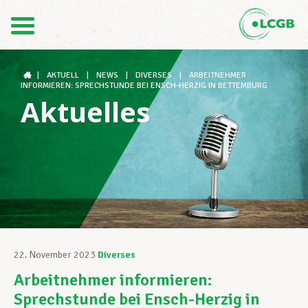
Kontakt
DE
FR
|
AKTUELL
|
NEWS
|
DIVERSES
|
ARBEITNEHMER
INFORMIEREN: SPRECHSTUNDE BEI ENSCH-HERZIG IN BETTEMBURG
Aktuelles
Der LCGB
Gewerkschaftsstrukturen
Unterstützung im Arbeitsalltag
22. November 2023
Diverses
Arbeitnehmer informieren:
Ihre Rechte
Sprechstunde bei Ensch-Herzig in