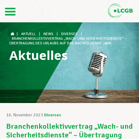
Kontakt
DE
FR
|
AKTUELL
|
NEWS
|
DIVERSES
|
BRANCHENKOLLEKTIVVERTRAG „WACH- UND SICHERHEITSDIENSTE“ –
ÜBERTRAGUNG DES URLAUBS AUF DAS NACHFOLGENDE JAHR
Aktuelles
Der LCGB
Gewerkschaftsstrukturen
Unterstützung im Arbeitsalltag
16. November 2023
Diverses
Branchenkollektivvertrag „Wach- und
Ihre Rechte
Sicherheitsdienste“ – Übertragung