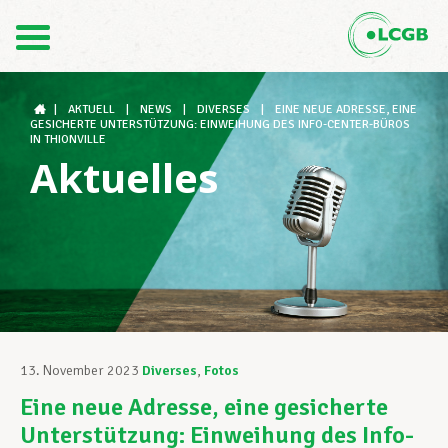
Kontakt
DE
FR
|
AKTUELL
|
NEWS
|
DIVERSES
|
EINE NEUE ADRESSE, EINE
GESICHERTE UNTERSTÜTZUNG: EINWEIHUNG DES INFO-CENTER-BÜROS
IN THIONVILLE
Aktuelles
Der LCGB
Gewerkschaftsstrukturen
Unterstützung im Arbeitsalltag
13. November 2023
Diverses
,
Fotos
Eine neue Adresse, eine gesicherte
Ihre Rechte
Unterstützung: Einweihung des Info-