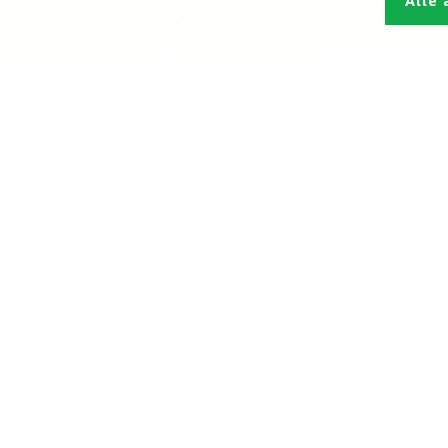
Alle 
Den L