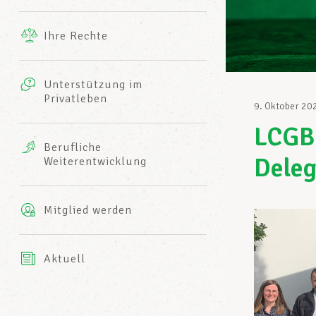
Ergänzende Leistungen
Ihre Rechte
eitbild
Fotos
Unterstützung im
Harmonie Mutuelle
Privatleben
LCGB INFO-CENTER
9. Oktober 20
Videos
LCGB-
Versicherung AXA
Berufliche
Team des LCGBs
Deleg
Weiterentwicklung
Mitglied werden
Aktuell