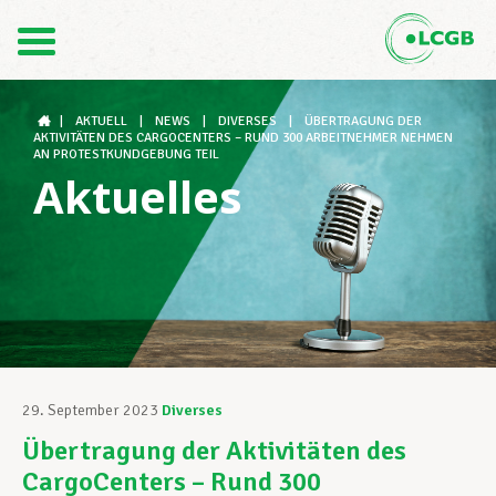
Kontakt
DE
FR
|
AKTUELL
|
NEWS
|
DIVERSES
|
ÜBERTRAGUNG DER
AKTIVITÄTEN DES CARGOCENTERS – RUND 300 ARBEITNEHMER NEHMEN
AN PROTESTKUNDGEBUNG TEIL
Aktuelles
Der LCGB
Gewerkschaftsstrukturen
Unterstützung im Arbeitsalltag
29. September 2023
Diverses
Übertragung der Aktivitäten des
Ihre Rechte
CargoCenters – Rund 300