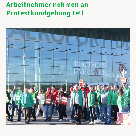
Arbeitnehmer nehmen an
Protestkundgebung teil
Unterstützung im Privatleben
Berufliche Weiterentwicklung
Mitglied werden
Aktuell