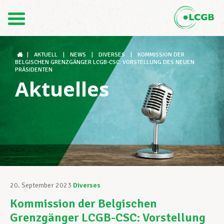
Kontakt
DE
FR
|
AKTUELL
|
NEWS
|
DIVERSES
|
KOMMISSION DER
BELGISCHEN GRENZGÄNGER LCGB-CSC: VORSTELLUNG DES NEUEN
PRÄSIDENTEN
Aktuelles
Der LCGB
Gewerkschaftsstrukturen
Unterstützung im Arbeitsalltag
20. September 2023
Diverses
Kommission der Belgischen
Ihre Rechte
Grenzgänger LCGB-CSC: Vorstellung