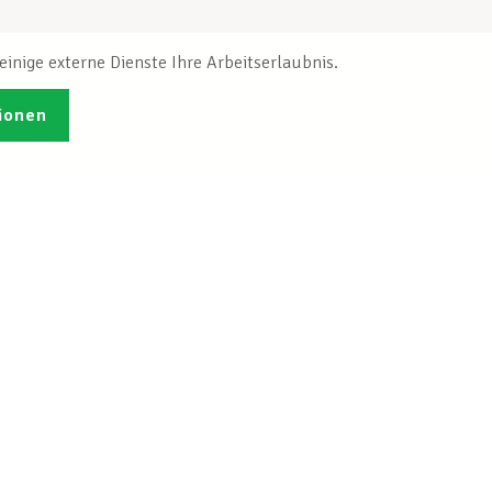
inige externe Dienste Ihre Arbeitserlaubnis.
ionen
Veröffentlichungen
Ich möchte mich
ren
registrieren
tleistungen
Info-Center