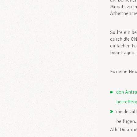
an. Dements
Monats zu e
Arbeitnehmer
Sollte ein b
durch die CN
einfachen F
beantragen.
Für eine Ne
den Antra
betreffen
die detai
beifügen.
Alle Dokume