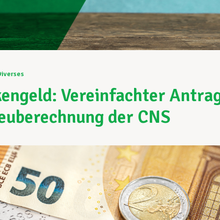
Diverses
engeld: Vereinfachter Antra
euberechnung der CNS