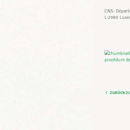
CNS- Départ
L-2980 Lux
ZURÜCK Z