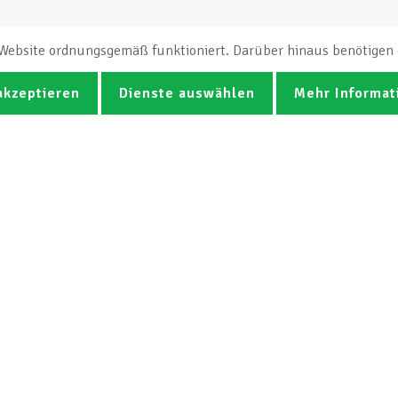
e Website ordnungsgemäß funktioniert. Darüber hinaus benötigen e
akzeptieren
Dienste auswählen
Mehr Informat
Fotos
Videos
CGB-Newsletter Spotlight abonnie
Der LCGB
Unsere Diens