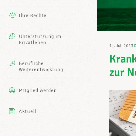
Ergänzende Leistungen
Ihre Rechte
eitbild
Fotos
Unterstützung im
Harmonie Mutuelle
Privatleben
LCGB INFO-CENTER
11. Juli 2023
Videos
Krank
Versicherung AXA
Berufliche
Team des LCGBs
zur N
Weiterentwicklung
Mitglied werden
Aktuell