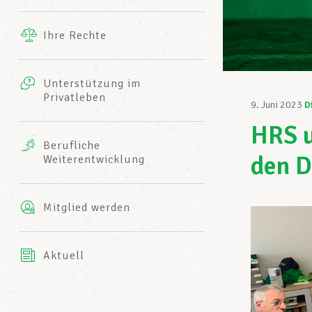
Ergänzende Leistungen
Ihre Rechte
eitbild
Fotos
Unterstützung im
Harmonie Mutuelle
Privatleben
LCGB INFO-CENTER
9. Juni 2023
D
Videos
HRS u
Versicherung AXA
Berufliche
Team des LCGBs
den D
Weiterentwicklung
Mitglied werden
Aktuell