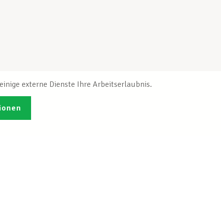
inige externe Dienste Ihre Arbeitserlaubnis.
ionen
Veröffentlichungen
Ich möchte mich