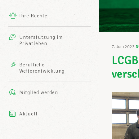
Ergänzende Leistungen
Ihre Rechte
eitbild
Fotos
Unterstützung im
Harmonie Mutuelle
Privatleben
LCGB INFO-CENTER
7. Juni 2023
D
Videos
LCGB-
Versicherung AXA
Berufliche
Team des LCGBs
versc
Weiterentwicklung
Mitglied werden
Aktuell