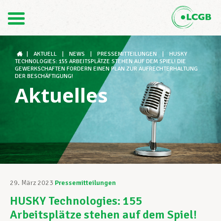
Kontakt
DE
FR
|
AKTUELL
|
NEWS
|
PRESSEMITTEILUNGEN
|
HUSKY
TECHNOLOGIES: 155 ARBEITSPLÄTZE STEHEN AUF DEM SPIEL! DIE
GEWERKSCHAFTEN FORDERN EINEN PLAN ZUR AUFRECHTERHALTUNG
DER BESCHÄFTIGUNG!
Aktuelles
Der LCGB
Gewerkschaftsstrukturen
Unterstützung im Arbeitsalltag
29. März 2023
Pressemitteilungen
HUSKY Technologies: 155
Ihre Rechte
Arbeitsplätze stehen auf dem Spiel!