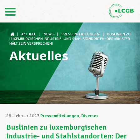
Kontakt
DE
FR
|
AKTUELL
|
NEWS
|
PRESSEMITTEILUNGEN
|
BUSLINIEN ZU
LUXEMBURGISCHEN INDUSTRIE- UND STAHLSTANDORTEN: DER MINISTER
HÄLT SEIN VERSPRECHEN!
Aktuelles
Der LCGB
Gewerkschaftsstrukturen
Unterstützung im Arbeitsalltag
28. Februar 2023
Pressemitteilungen
,
Diverses
Buslinien zu luxemburgischen
Ihre Rechte
Industrie- und Stahlstandorten: Der