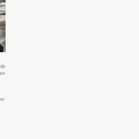
nde
ion
der