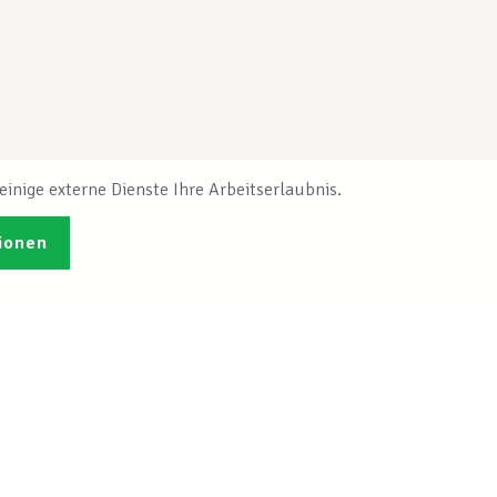
inige externe Dienste Ihre Arbeitserlaubnis.
ionen
Veröffentlichungen
Ich möchte mich