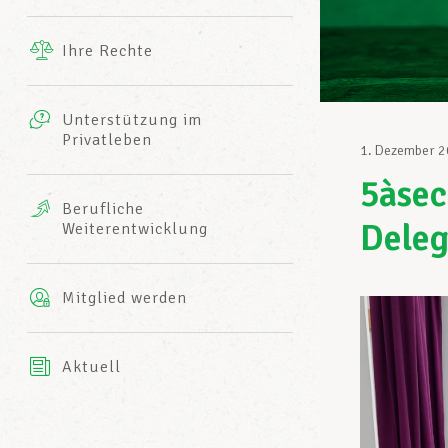
Ergänzende Leistungen
Ihre Rechte
eitbild
Fotos
Unterstützung im
Harmonie Mutuelle
Privatleben
LCGB INFO-CENTER
1. Dezember 
Videos
5àsec
Versicherung AXA
Berufliche
Team des LCGBs
Deleg
Weiterentwicklung
Mitglied werden
Aktuell