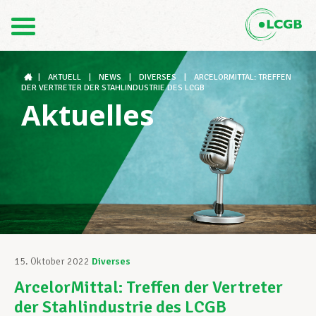
Kontakt
DE
FR
|
AKTUELL
|
NEWS
|
DIVERSES
|
ARCELORMITTAL: TREFFEN
DER VERTRETER DER STAHLINDUSTRIE DES LCGB
Aktuelles
Der LCGB
Gewerkschaftsstrukturen
Unterstützung im Arbeitsalltag
15. Oktober 2022
Diverses
ArcelorMittal: Treffen der Vertreter
Ihre Rechte
der Stahlindustrie des LCGB