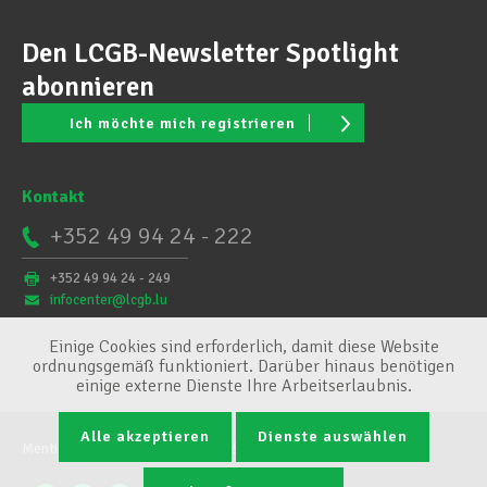
Den LCGB-Newsletter Spotlight
abonnieren
Ich möchte mich registrieren
Kontakt
+352 49 94 24 - 222
+352 49 94 24 - 249
infocenter@lcgb.lu
Einige Cookies sind erforderlich, damit diese Website
ordnungsgemäß funktioniert. Darüber hinaus benötigen
einige externe Dienste Ihre Arbeitserlaubnis.
Alle akzeptieren
Dienste auswählen
Mentions légales
Conditions générales
Cookie-Verwaltung