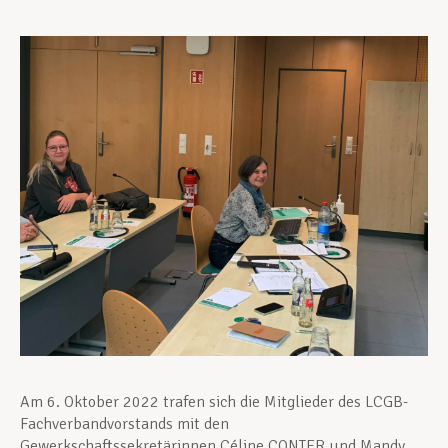
Unterstützung im Privatleben
Berufliche Weiterentwicklung
Mitglied werden
Aktuell
Am 6. Oktober 2022 trafen sich die Mitglieder des LCGB-
Fachverbandvorstands mit den
Gewerkschaftssekretärinnen Céline CONTER und Mandy