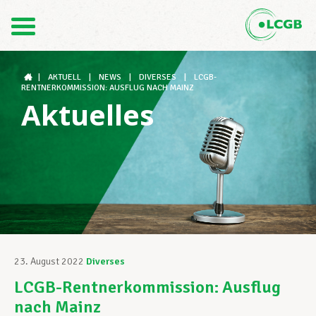
Kontakt
DE
FR
|
AKTUELL
|
NEWS
|
DIVERSES
|
LCGB-
RENTNERKOMMISSION: AUSFLUG NACH MAINZ
Aktuelles
Der LCGB
Gewerkschaftsstrukturen
Unterstützung im Arbeitsalltag
23. August 2022
Diverses
LCGB-Rentnerkommission: Ausflug
Ihre Rechte
nach Mainz