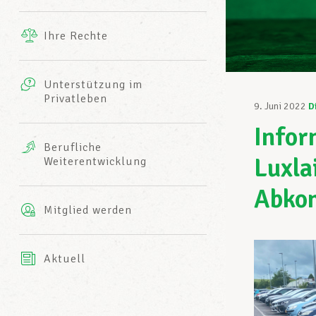
Ergänzende Leistungen
Ihre Rechte
eitbild
Fotos
Unterstützung im
Harmonie Mutuelle
Privatleben
LCGB INFO-CENTER
9. Juni 2022
D
Videos
Infor
Versicherung AXA
Berufliche
Team des LCGBs
Luxla
Weiterentwicklung
Abko
Mitglied werden
Aktuell