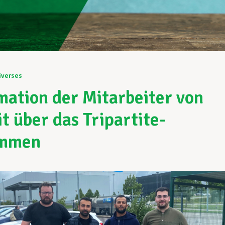
iverses
mation der Mitarbeiter von
it über das Tripartite-
mmen