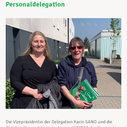
Personaldelegation
Unterstützung im Privatleben
Berufliche Weiterentwicklung
Mitglied werden
Aktuell
Die Vizepräsidentin der Delegation Karin SAND und die