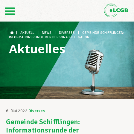
Kontakt
DE
FR
|
AKTUELL
|
NEWS
|
DIVERSES
|
GEMEINDE SCHIFFLINGEN:
INFORMATIONSRUNDE DER PERSONALDELEGATION
Aktuelles
Der LCGB
Gewerkschaftsstrukturen
Unterstützung im Arbeitsalltag
6. Mai 2022
Diverses
Gemeinde Schifflingen:
Ihre Rechte
Informationsrunde der