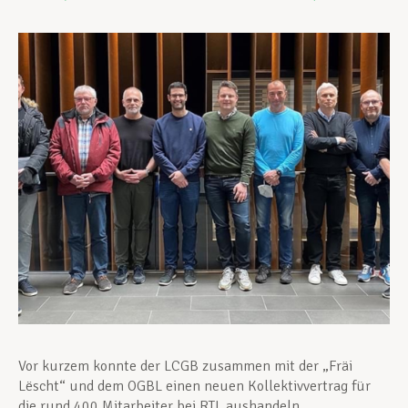
Unterstützung im Privatleben
Berufliche Weiterentwicklung
Mitglied werden
Aktuell
Vor kurzem konnte der LCGB zusammen mit der „Fräi
Lëscht“ und dem OGBL einen neuen Kollektivvertrag für
die rund 400 Mitarbeiter bei RTL aushandeln.