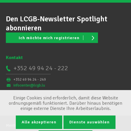
Den LCGB-Newsletter Spotlight
abonnieren
Ich möchte mich registrieren
Kontakt
+352 49 94 24 - 222
+352 49 94 24 - 249
infocenter@lcgb.lu
Einige Cookies sind erforderlich, damit diese Website
ordnungsgemäß funktioniert. Darüber hinaus benötigen
einige externe Dienste Ihre Arbeitserlaubnis.
Alle akzeptieren
Dienste auswählen
Mentions légales
Conditions générales
Cookie-Verwaltung