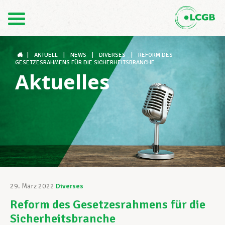
Kontakt
DE
FR
|
AKTUELL
|
NEWS
|
DIVERSES
|
REFORM DES
GESETZESRAHMENS FÜR DIE SICHERHEITSBRANCHE
Aktuelles
Der LCGB
Gewerkschaftsstrukturen
Unterstützung im Arbeitsalltag
29. März 2022
Diverses
Reform des Gesetzesrahmens für die
Ihre Rechte
Sicherheitsbranche