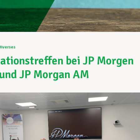
Diverses
ationstreffen bei JP Morgen
 und JP Morgan AM