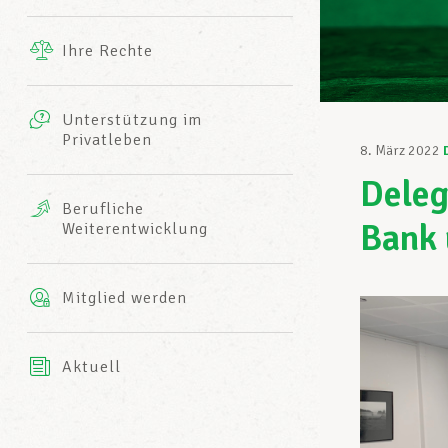
Ergänzende Leistungen
Ihre Rechte
eitbild
Fotos
Unterstützung im
Harmonie Mutuelle
Privatleben
LCGB INFO-CENTER
8. März 2022
Videos
Deleg
Versicherung AXA
Berufliche
Team des LCGBs
Bank
Weiterentwicklung
Mitglied werden
Aktuell