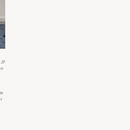
 JP
en
ie
er