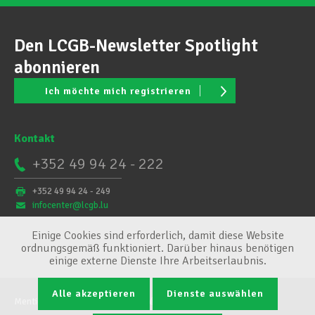
Den LCGB-Newsletter Spotlight
abonnieren
Ich möchte mich registrieren
Kontakt
+352 49 94 24 - 222
+352 49 94 24 - 249
infocenter@lcgb.lu
Einige Cookies sind erforderlich, damit diese Website
ordnungsgemäß funktioniert. Darüber hinaus benötigen
einige externe Dienste Ihre Arbeitserlaubnis.
Alle akzeptieren
Dienste auswählen
Mentions légales
Conditions générales
Cookie-Verwaltung