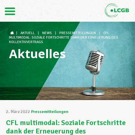
Kontakt
DE
FR
|
AKTUELL
|
NEWS
|
PRESSEMITTEILUNGEN
|
CFL
MULTIMODAL: SOZIALE FORTSCHRITTE DANK DER ERNEUERUNG DES
KOLLEKTIVVERTRAGS
Aktuelles
Der LCGB
Gewerkschaftsstrukturen
Unterstützung im Arbeitsalltag
2. März 2022
Pressemitteilungen
CFL multimodal: Soziale Fortschritte
Ihre Rechte
dank der Erneuerung des