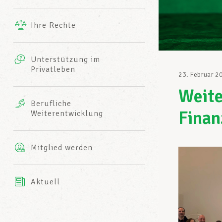
Ergänzende Leistungen
Ihre Rechte
eitbild
Fotos
Unterstützung im
Harmonie Mutuelle
Privatleben
LCGB INFO-CENTER
23. Februar 2
Videos
Weite
Versicherung AXA
Berufliche
Team des LCGBs
Finan
Weiterentwicklung
Mitglied werden
Aktuell