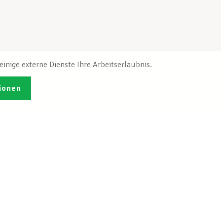
inige externe Dienste Ihre Arbeitserlaubnis.
ionen
Veröffentlichungen
Ich möchte mich
ren
registrieren