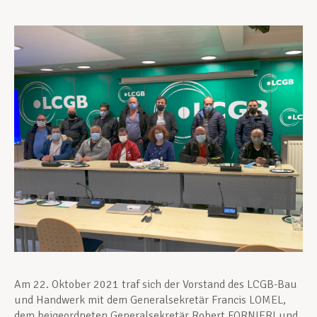
Unterstützung im Privatleben
Berufliche Weiterentwicklung
Mitglied werden
Aktuell
Am 22. Oktober 2021 traf sich der Vorstand des LCGB-Bau
und Handwerk mit dem Generalsekretär Francis LOMEL,
dem beigeordneten Generalsekretär Robert FORNIERI und