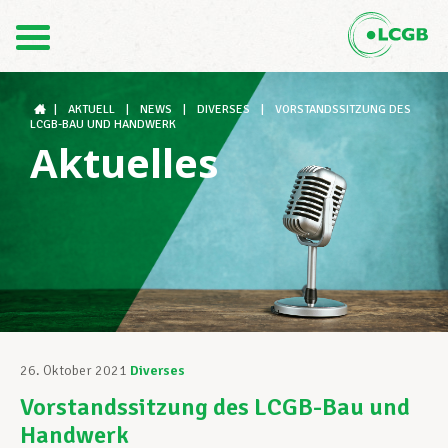
Kontakt
DE
FR
|
AKTUELL
|
NEWS
|
DIVERSES
|
VORSTANDSSITZUNG DES
LCGB-BAU UND HANDWERK
Aktuelles
Der LCGB
Gewerkschaftsstrukturen
Unterstützung im Arbeitsalltag
26. Oktober 2021
Diverses
Vorstandssitzung des LCGB-Bau und
Ihre Rechte
Handwerk